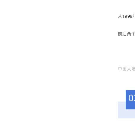
从
1999
前后两
中国大陆
0