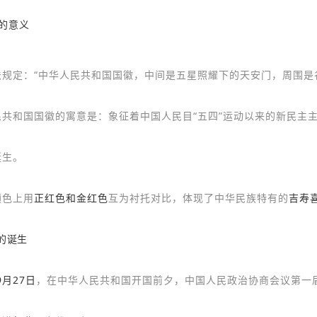
的意义
法规定：“中华人民共和国国徽，中间是五星照耀下的天安门，周围是
民共和国国徽的寓意是：象征着中国人民目“五四”运动以来的新民主
诞生。
颜色上用
正红色和金红色
互为衬托对比，体现了中华民族特有的
吉寿
的诞生
9月27日
，在中华人民共和国开国前夕，中国人民政治协商会议第一