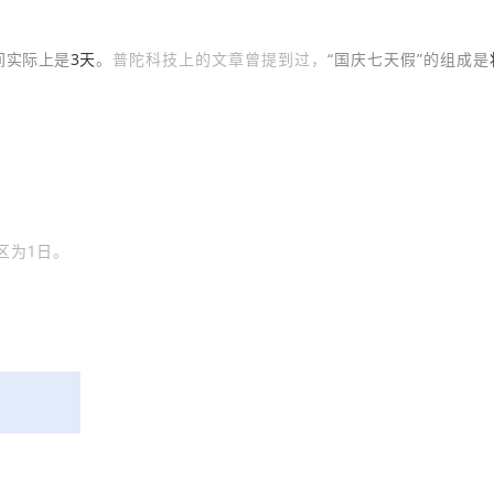
间实际上是
3天
。
“
国庆七天假”的组成是
普陀科技上的文章曾提到过，
区为1日。