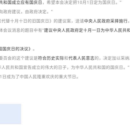
共和国成立应有国庆日
，希望本会决定把10月1日定为国庆日。”
向政府建议，由政府决定。”
以代替十月十日的旧国庆日》的建议案，送请
中央人民政府采择施行
体会议消息的题目中有“
建议中央人民政府定十月一日为中华人民共
国国庆日的决议》
。
委员会的这个建议是
符合历史实际
和
代表人民意志
的，决定加以采纳
华人民共和国宣告成立的伟大的日子，为中华人民共和国的国庆日。”
0月1日成为了中国人民隆重欢庆的重大节日。