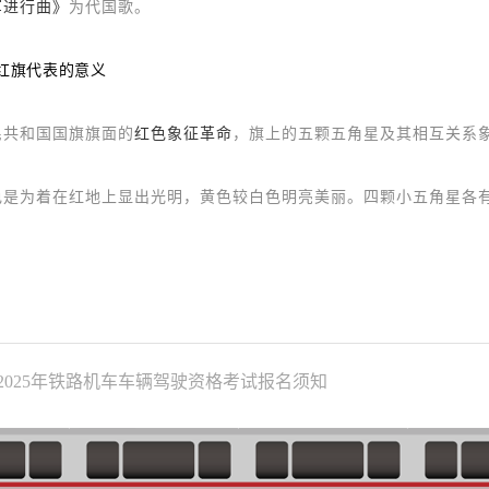
军进行曲》
为代国歌。
红旗代表的意义
民共和国国旗旗面的
红色象征革命
，旗上的五颗五角星及其相互关系
色是为着在红地上
显出光明
，黄色较白色明亮美丽。四颗小五角星各
2025年铁路机车车辆驾驶资格考试报名须知