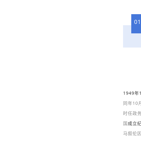
01
1949年
同年1
时任政
国
成立
马叙伦