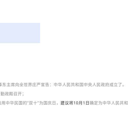
泽东主席向全世界庄严宣告：中华人民共和国中央人民政府成立了。
海勤政殿召开；
用中华民国的“双十”为国庆日，
建议将10月1日
确定为中华人民共