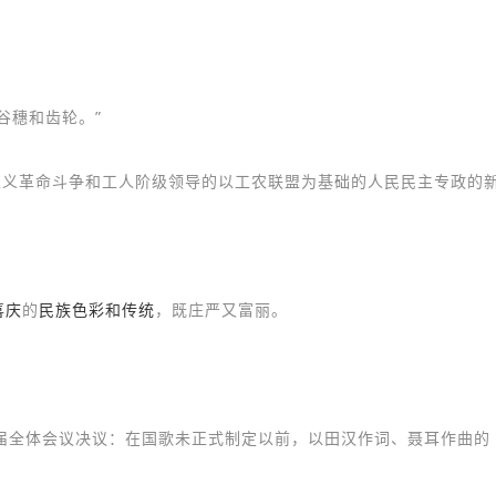
谷穗和齿轮。”
主义革命斗争和工人阶级领导的以工农联盟为基础的人民民主专政的
喜庆
的
民族色彩和传统
，既庄严又富丽。
届全体会议决议：在国歌未正式制定以前，以田汉作词、聂耳作曲的