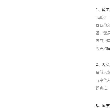
1、最
“国庆”
西晋的
基、诞
因而中
今天称
2、天
目前天
《中华
换言之
3、
国庆