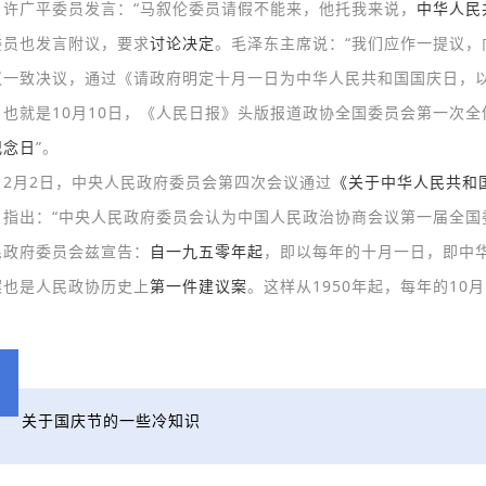
，许广平委员发言：“马叙伦委员请假不能来，他托我来说，
中华人民
委员也发言附议，要求
讨论决定
。毛泽东主席说：“我们应作一提议，
议一致决议，通过《请政府明定十月一日为中华人民共和国国庆日，
，也就是10月10日，《人民日报》头版报道政协全国委员会第一次全
纪念日
”。
年12月2日，中央人民政府委员会第四次会议通过
《关于中华人民共和
》指出：“中央人民政府委员会认为中国人民政治协商会议第一届全国
民政府委员会兹宣告：
自一九五零年起
，即以每年的十月一日，即中
案也是人民政协历史上
第一件建议案
。这样从1950年起，每年的1
关于国庆节的一些冷知识