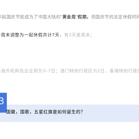
年起国庆节就成为了中
国大陆的
“
黄金周
”
假期
，
但国庆节的法定休假时
个周末调整为一起休假共计7天
，
有2天是周末；
海外机构及企业则为3-7日；
澳门特别行政区为2日，香港特别行政
3
国徽，国歌，五星红旗是如何诞生的？