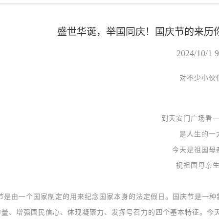
盛世华诞，举国同庆！​国庆节的来历
2024/10/1 9
对不少小伙
到天安门广场
看
是人生的一
今天是祖国母
祝祖国母亲生
是由一个国家制定的用来纪念国家本身的法定假日。国庆节是一种
力量、增强国民信心、体现凝聚力、发挥号召力的四个基本特征。今