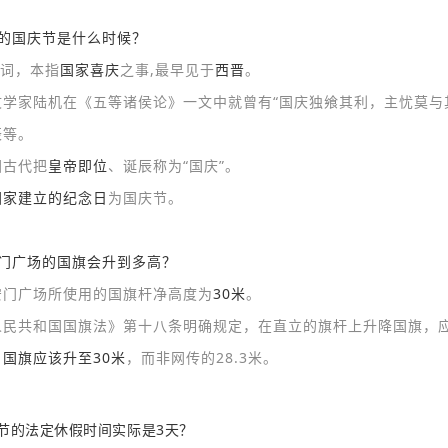
早的国庆节是什么时候？
一词，本指
国家喜庆
之事,最早见于
西晋
。
文学家陆机在《五等诸侯论》一文中就曾有“国庆独飨其利，主忧莫与
辰等。
国古代把
皇帝即位
、诞辰称为“国庆”。
国家建立的纪念日
为国庆节。
安门广场的国旗会升到多高？
安门广场所使用的国旗杆净高度为
30米
。
人民共和国国旗法》第十八条明确规定，在直立的旗杆上升降国旗，
，
国旗应该升至30米
，而非网传的28.3米。
节的法定休假时间实际是3天？