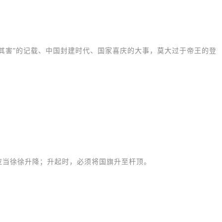
其害”的记载、中国封建时代、国家喜庆的大事，莫大过于帝王的登
应当徐徐升降；升起时，必须将国旗升至杆顶。