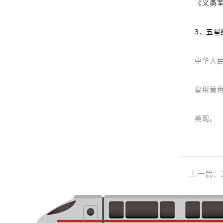
《义勇
3、五星
中华人
星用黄
美观。
上一篇：